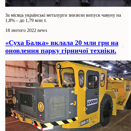
За місяць українські металурги знизили випуск чавуну на
1,8% – до 1,79 млн т.
18 лютого 2022
news
«Суха Балка» вклала 20 млн грн на
оновлення парку гірничої техніки.