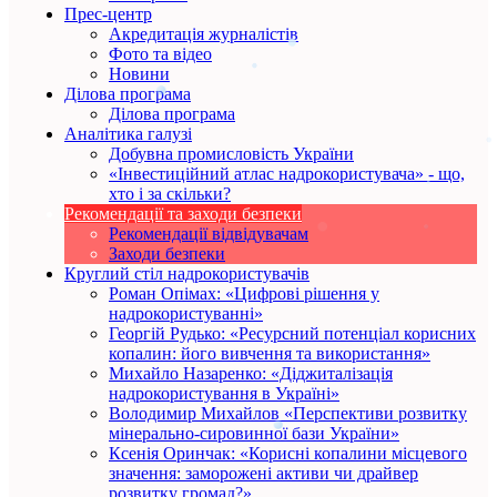
Прес-центр
Акредитація журналістів
Фото та відео
Новини
Ділова програма
Ділова програма
Аналітика галузі
Добувна промисловість України
«Інвестиційний атлас надрокористувача» - що,
хто і за скільки?
Рекомендації та заходи безпеки
Рекомендації відвідувачам
Заходи безпеки
Круглий стіл надрокористувачів
Роман Опімах: «Цифрові рішення у
надрокористуванні»
Георгій Рудько: «Ресурсний потенціал корисних
копалин: його вивчення та використання»
Михайло Назаренко: «Діджиталізація
надрокористування в Україні»
Володимир Михайлов «Перспективи розвитку
мінерально-сировинної бази України»
Ксенія Оринчак: «Корисні копалини місцевого
значення: заморожені активи чи драйвер
розвитку громад?»