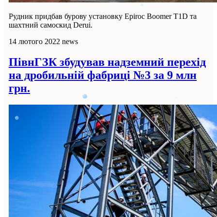
Рудник придбав бурову установку Epiroc Boomer T1D та
шахтний самоскид Derui.
14 лютого 2022
news
ПівнГЗК збудував надземний перехід
на дробильній фабриці №3 за 9 млн
грн.