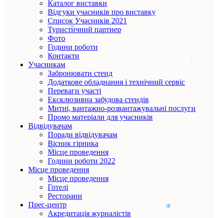
Каталог виставки
Відгуки учасників про виставку
Список Учасників 2021
Туристичний партнер
Фото
Години роботи
Контакти
Учасникам
Забронювати стенд
Додаткове обладнання і технічний сервіс
Переваги участі
Ексклюзивна забудова стендів
Митні, вантажно-розвантажувальні послуги
Промо матеріали для учасників
Відвідувачам
Поради відвідувачам
Вісник гірника
Місце проведення
Години роботи 2022
Місце проведення
Місце проведення
Готелі
Ресторани
Прес-центр
Акредитація журналістів