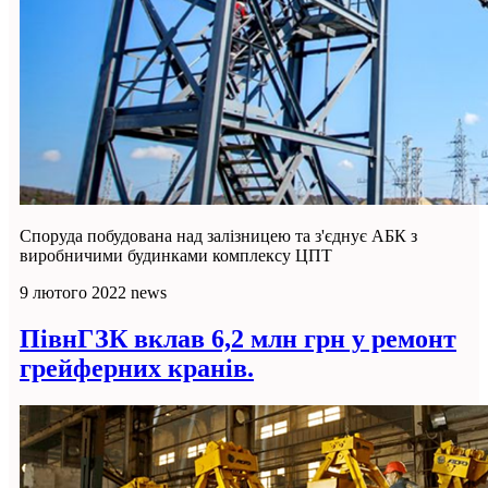
Споруда побудована над залізницею та з'єднує АБК з
виробничими будинками комплексу ЦПТ
9 лютого 2022
news
ПівнГЗК вклав 6,2 млн грн у ремонт
грейферних кранів.