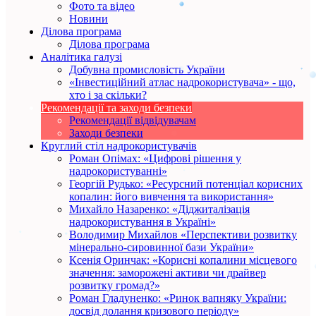
Фото та відео
Новини
Ділова програма
Ділова програма
Аналітика галузі
Добувна промисловість України
«Інвестиційний атлас надрокористувача» - що,
хто і за скільки?
Рекомендації та заходи безпеки
Рекомендації відвідувачам
Заходи безпеки
Круглий стіл надрокористувачів
Роман Опімах: «Цифрові рішення у
надрокористуванні»
Георгій Рудько: «Ресурсний потенціал корисних
копалин: його вивчення та використання»
Михайло Назаренко: «Діджиталізація
надрокористування в Україні»
Володимир Михайлов «Перспективи розвитку
мінерально-сировинної бази України»
Ксенія Оринчак: «Корисні копалини місцевого
значення: заморожені активи чи драйвер
розвитку громад?»
Роман Гладуненко: «Ринок вапняку України:
досвід долання кризового періоду»