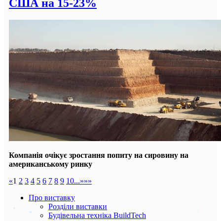
США на 15-23%
Компанія очікує зростання попиту на сировину на
американському ринку
«
1
2
3
4
5
6
7
8
9
10
...
»
»»
Про виставку
Розділи виставки
Будівельна техніка BuildTech