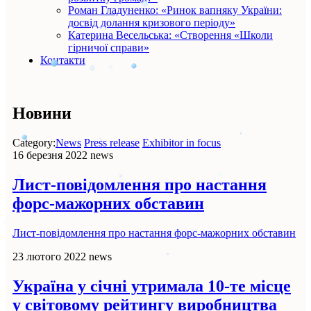
Роман Гладуненко: «Ринок вапняку України:
досвід долання кризового періоду»
Катерина Весельська: «Створення «Школи
гірничої справи»
Контакти
Новини
Category:
News
Press release
Exhibitor in focus
16 березня 2022
news
Лист-повідомлення про настання
форс-мажорних обставин
Лист-повідомлення про настання форс-мажорних обставин
23 лютого 2022
news
Україна у січні утримала 10-те місце
у світовому рейтингу виробництва