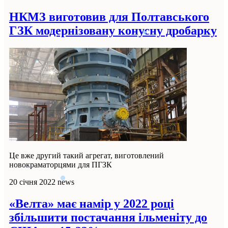
НКМЗ виготовив для Полтавського
ГЗК модернізовану конусну дробарку
Це вже другий такий агрегат, виготовлений
новокраматорцями для ПГЗК
20 січня 2022
news
«Велта» має намір у 2022 році
збільшити постачання ільменіту до