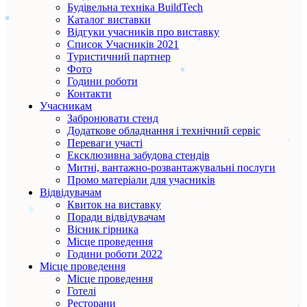
Будівельна техніка BuildTech
Каталог виставки
Відгуки учасників про виставку
Список Учасників 2021
Туристичний партнер
Фото
Години роботи
Контакти
Учасникам
Забронювати стенд
Додаткове обладнання і технічний сервіс
Переваги участі
Ексклюзивна забудова стендів
Митні, вантажно-розвантажувальні послуги
Промо матеріали для учасників
Відвідувачам
Квиток на виставку
Поради відвідувачам
Вісник гірника
Місце проведення
Години роботи 2022
Місце проведення
Місце проведення
Готелі
Ресторани