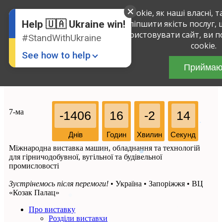
Ми використовуємо файли cookie, як наші власні, та
English
Russian
активності на цьому сайті і поліпшити якість послуг
Help 🇺🇦 Ukraine win!
Ukrainian
сайтом. Продовжуючи використовувати сайт, ви п
#StandWithUkraine
cookie.
See how to help
Прийма
7-ма
-1406
16
-2
14
Днів
Годин
Хвилин
Секунд
Міжнародна виставка машин, обладнання та технологій
Donate
💸
для гірничодобувної, вугільної та будівельної
промисловості
Support Ukraine
❤
Зустрінемось після перемоги!
• Україна • Запоріжжя • ВЦ
Share this widget
📌
«Козак Палац»
Про виставку
Розділи виставки