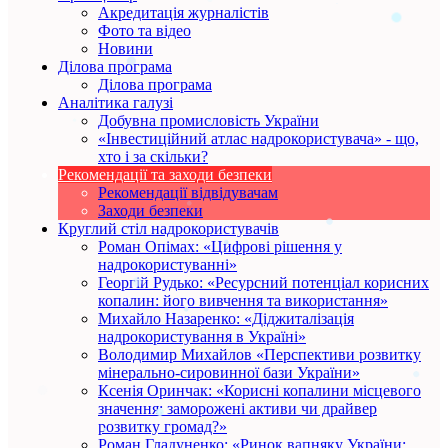
Акредитація журналістів
Фото та відео
Новини
Ділова програма
Ділова програма
Аналітика галузі
Добувна промисловість України
«Інвестиційний атлас надрокористувача» - що,
хто і за скільки?
Рекомендації та заходи безпеки
Рекомендації відвідувачам
Заходи безпеки
Круглий стіл надрокористувачів
Роман Опімах: «Цифрові рішення у
надрокористуванні»
Георгій Рудько: «Ресурсний потенціал корисних
копалин: його вивчення та використання»
Михайло Назаренко: «Діджиталізація
надрокористування в Україні»
Володимир Михайлов «Перспективи розвитку
мінерально-сировинної бази України»
Ксенія Оринчак: «Корисні копалини місцевого
значення: заморожені активи чи драйвер
розвитку громад?»
Роман Гладуненко: «Ринок вапняку України: