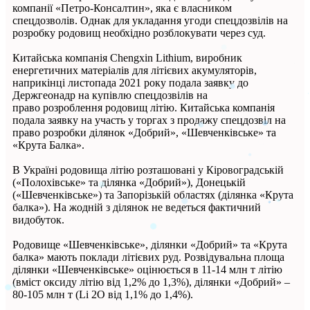
компанії «Петро-Консалтин», яка є власником
спецдозволів. Однак для укладання угоди спецдозвілів на
розробку родовищ необхідно розблокувати через суд.
Китайська компанія Chengxin Lithium, виробник
енергетичних матеріалів для літієвих акумуляторів,
наприкінці листопада 2021 року подала заявку до
Держгеонадр на купівлю спецдозвілів на
право розроблення родовищ літію. Китайська компанія
подала заявку на участь у торгах з продажу спецдозвіл на
право розробки ділянок «Добрий», «Шевченківське» та
«Крута Балка».
В Україні родовища літію розташовані у Кіровоградській
(«Полохівське» та ділянка «Добрий»), Донецькій
(«Шевченківське») та Запорізькій областях (ділянка «Крута
балка»). На жодній з ділянок не ведеться фактичний
видобуток.
Родовище «Шевченківське», ділянки «Добрий» та «Крута
балка» мають поклади літієвих руд. Розвідувальна площа
ділянки «Шевченківське» оцінюється в 11-14 млн т літію
(вміст оксиду літію від 1,2% до 1,3%), ділянки «Добрий» –
80-105 млн т (Li 2O від 1,1% до 1,4%).