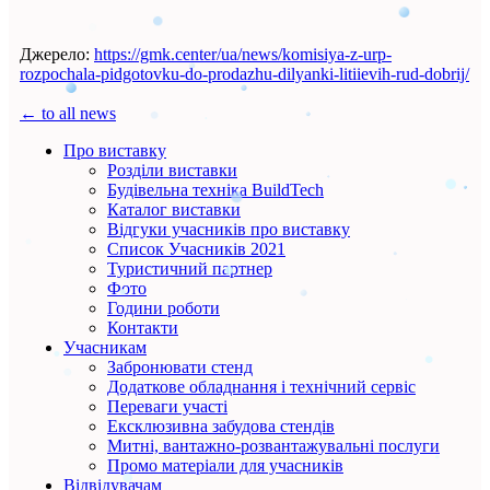
Джерело:
https://gmk.center/ua/news/komisiya-z-urp-
rozpochala-pidgotovku-do-prodazhu-dilyanki-litiievih-rud-dobrij/
← to all news
Про виставку
Розділи виставки
Будівельна техніка BuildTech
Каталог виставки
Відгуки учасників про виставку
Список Учасників 2021
Туристичний партнер
Фото
Години роботи
Контакти
Учасникам
Забронювати стенд
Додаткове обладнання і технічний сервіс
Переваги участі
Ексклюзивна забудова стендів
Митні, вантажно-розвантажувальні послуги
Промо матеріали для учасників
Відвідувачам