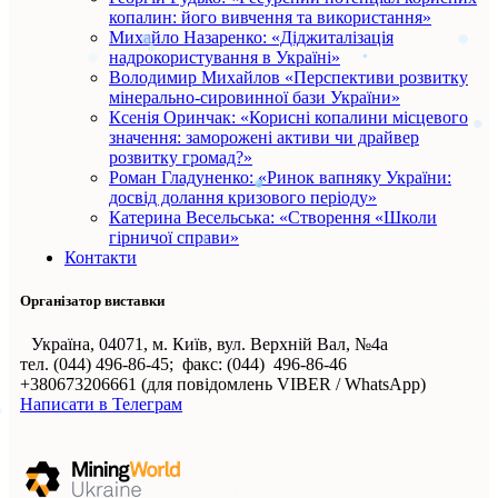
копалин: його вивчення та використання»
Михайло Назаренко: «Діджиталізація
надрокористування в Україні»
Володимир Михайлов «Перспективи розвитку
мінерально-сировинної бази України»
Ксенія Оринчак: «Корисні копалини місцевого
значення: заморожені активи чи драйвер
розвитку громад?»
Роман Гладуненко: «Ринок вапняку України:
досвід долання кризового періоду»
Катерина Весельська: «Створення «Школи
гірничої справи»
Контакти
Організатор виставки
Україна, 04071, м. Київ, вул. Верхній Вал, №4а
тел. (044) 496-86-45; факс: (044) 496-86-46
+380673206661 (для повідомлень VIBER / WhatsApp)
Написати в Телеграм