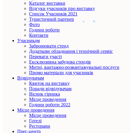
Каталог виставки
Відгуки учасників про виставку
Список Учасників 2021
Туристичний партнер
Фото
Години роботи
Контакти
Учасникам
Забронювати стенд
Додаткове обладнання і технічний сервіс
Переваги участі
Ексклюзивна забудова стендів
Митні, вантажно-розвантажувальні послуги
Промо матеріали для учасників
Відвідувачам
Квиток на виставку
Поради відвідувачам
Вісник гірника
Місце проведення
Години роботи 2022
Місце проведення
Місце проведення
Готелі
Ресторани
Прес-центр