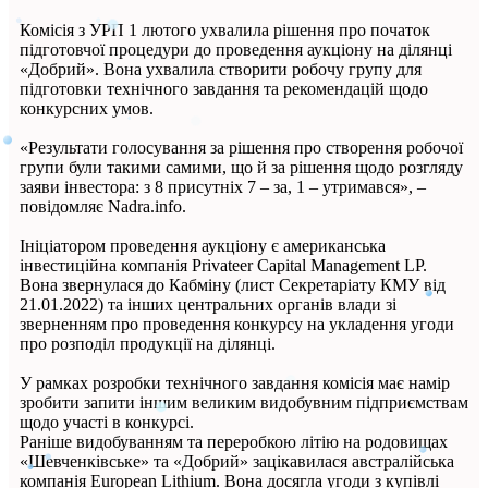
Комісія з УРП 1 лютого ухвалила рішення про початок
підготовчої процедури до проведення аукціону на ділянці
«Добрий». Вона ухвалила створити робочу групу для
підготовки технічного завдання та рекомендацій щодо
конкурсних умов.
«Результати голосування за рішення про створення робочої
групи були такими самими, що й за рішення щодо розгляду
заяви інвестора: з 8 присутніх 7 – за, 1 – утримався», –
повідомляє Nadra.info.
Ініціатором проведення аукціону є американська
інвестиційна компанія Privateer Capital Management LP.
Вона звернулася до Кабміну (лист Секретаріату КМУ від
21.01.2022) та інших центральних органів влади зі
зверненням про проведення конкурсу на укладення угоди
про розподіл продукції на ділянці.
У рамках розробки технічного завдання комісія має намір
зробити запити іншим великим видобувним підприємствам
щодо участі в конкурсі.
Раніше видобуванням та переробкою літію на родовищах
«Шевченківське» та «Добрий» зацікавилася австралійська
компанія European Lithium. Вона досягла угоди з купівлі