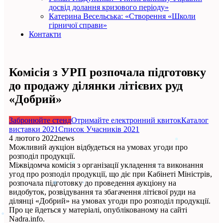
досвід долання кризового періоду»
Катерина Весельська: «Створення «Школи
гірничої справи»
Контакти
Комісія з УРП розпочала підготовку
до продажу ділянки літієвих руд
«Добрий»
Забронюйте стенд
Отримайте електронний квиток
Каталог
виставки 2021
Список Учасників 2021
4 лютого 2022
news
Можливий аукціон відбудеться на умовах угоди про
розподіл продукції.
Міжвідомча комісія з організації укладення та виконання
угод про розподіл продукції, що діє при Кабінеті Міністрів,
розпочала підготовку до проведення аукціону на
видобуток, розвідування та збагачення літієвої руди на
ділянці «Добрий» на умовах угоди про розподіл продукції.
Про це йдеться у матеріалі, опублікованому на сайті
Nadra.info.