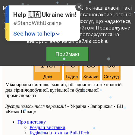
Ми використовуємо файли cookie, як наші власні, так і
Russian
Ukrainian
третіх осіб, щоб визначити обсяг вашої активності на
Help 🇺🇦 Ukraine win!
цьому сайті і поліпшити якість послуг, що надаються,
#StandWithUkraine
аналізуючи вашу взаємодію з сайтом. Продовжуючи
See how to help
використовувати сайт, ви погоджуєтеся на
використання нами файлів cookie.
Приймаю
7-ма
-1407
-5
58
50
Днів
Годин
Хвилин
Секунд
Міжнародна виставка машин, обладнання та технологій
для гірничодобувної, вугільної та будівельної
Donate
💸
промисловості
Support Ukraine
❤
Зустрінемось після перемоги!
• Україна • Запоріжжя • ВЦ
«Козак Палац»
Share this widget
📌
Про виставку
Розділи виставки
Будівельна техніка BuildTech