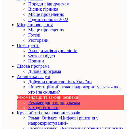
Поради відвідувачам
Вісник гірника
Місце проведення
Години роботи 2022
Місце проведення
Місце проведення
Готелі
Ресторани
Прес-центр
Акредитація журналістів
Фото та відео
Новини
Ділова програма
Ділова програма
Аналітика галузі
Добувна промисловість України
«Інвестиційний атлас надрокористувача» - що,
хто і за скільки?
Рекомендації та заходи безпеки
Рекомендації відвідувачам
Заходи безпеки
Круглий стіл надрокористувачів
Роман Опімах: «Цифрові рішення у
надрокористуванні»
Георгій Рудько: «Ресурсний потенціал корисних