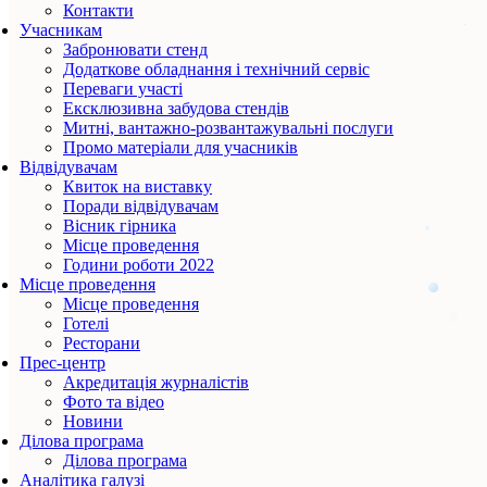
Контакти
Учасникам
Забронювати стенд
Додаткове обладнання і технічний сервіс
Переваги участі
Ексклюзивна забудова стендів
Митні, вантажно-розвантажувальні послуги
Промо матеріали для учасників
Відвідувачам
Квиток на виставку
Поради відвідувачам
Вісник гірника
Місце проведення
Години роботи 2022
Місце проведення
Місце проведення
Готелі
Ресторани
Прес-центр
Акредитація журналістів
Фото та відео
Новини
Ділова програма
Ділова програма
Аналітика галузі