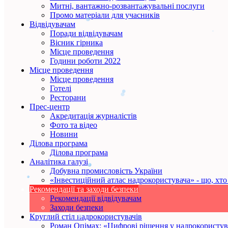
Митні, вантажно-розвантажувальні послуги
Промо матеріали для учасників
Відвідувачам
Поради відвідувачам
Вісник гірника
Місце проведення
Години роботи 2022
Місце проведення
Місце проведення
Готелі
Ресторани
Прес-центр
Акредитація журналістів
Фото та відео
Новини
Ділова програма
Ділова програма
Аналітика галузі
Добувна промисловість України
«Інвестиційний атлас надрокористувача» - що, хто 
Рекомендації та заходи безпеки
Рекомендації відвідувачам
Заходи безпеки
Круглий стіл надрокористувачів
Роман Опімах: «Цифрові рішення у надрокористув