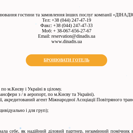
онювання гостини та замовлення інших послуг компанії «ДІНАДІС
Тел: +38 (044) 247-47-19
Факс: +38 (044) 247-47-33
Моб: + 38-067-656-27-67
Email:
reservation@dinadis.ua
www.dinadis.ua
БРОНЮВАТИ ГОТЕЛЬ
по м.Києву і Україні в цілому.
нсфери з / в аеропорт, по м.Києву та Україні).
анії, акредитований агент Міжнародної Асоціації Повітряного тран
ивідуально і для груп);
а себе, як надійний діловий партнер, незамінний помічник в ор