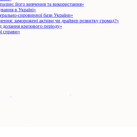
опалин: його вивчення та використання»
вання в Україні»
рально-сировинної бази України»
чення: заморожені активи чи драйвер розвитку громад?»
д долання кризового періоду»
ї справи»