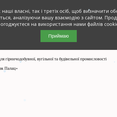
наші власні, так і третіх осіб, щоб визначити обс
ються, аналізуючи вашу взаємодію з сайтом. Про
огоджуєтеся на використання нами файлів cooki
Приймаю
я гірничодобувної, вугільної та будівельної промисловості
зак Палац»