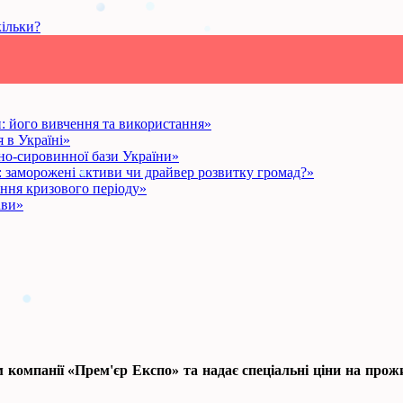
кільки?
: його вивчення та використання»
 в Україні»
о-сировинної бази України»
: заморожені активи чи драйвер розвитку громад?»
ання кризового періоду»
ави»
мпанії «Прем'єр Експо» та надає спеціальні ціни на прожив