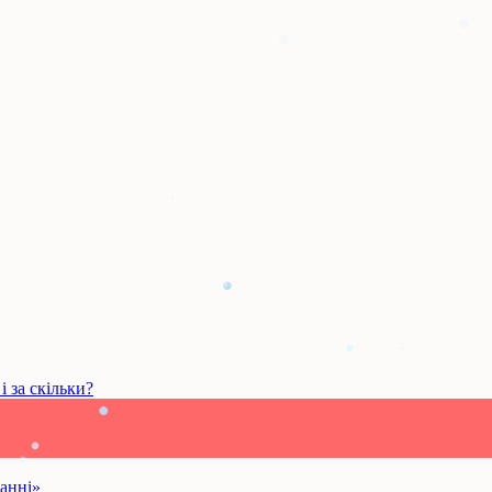
і за скільки?
анні»