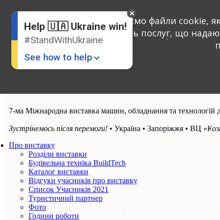
English
Ми використовуємо файли cookie, як 
Russian
Help 🇺🇦 Ukraine win!
Ukrainian
поліпшити якість послуг, що нада
#StandWithUkraine
п
See how to help
7-ма Міжнародна виставка машин, обладнання та технологій дл
Зустрінемось після перемоги!
• Україна • Запоріжжя • ВЦ «Ко
Про виставку
Donate
💸
Розділи виставки
Будівельна техніка BuildTech
Support Ukraine
❤
Каталог виставки
Відгуки учасників про виставку
Список Учасників 2021
Share this widget
📌
Туристичний партнер
Фото
Години роботи