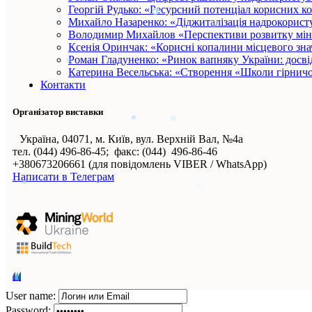
Георгій Рудько: «Ресурсний потенціал корисних к
Михайло Назаренко: «Діджиталізація надрокористу
Володимир Михайлов «Перспективи розвитку міне
Ксенія Оринчак: «Корисні копалини місцевого зна
Роман Гладуненко: «Ринок вапняку України: досві
Катерина Весельська: «Створення «Школи гірничо
Контакти
Організатор виставки
Україна, 04071, м. Київ, вул. Верхній Вал, №4а
тел. (044) 496-86-45; факс: (044) 496-86-46
+380673206661 (для повідомлень VIBER / WhatsApp)
Написати в Телеграм
User name:
Password: