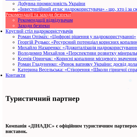
Добувна промисловість України
«Інвестиційний атлас надрокористувача» - що, хто і за с
Рекомендації та заходи безпеки
Рекомендації відвідувачам
Заходи безпеки
Круглий стіл надрокористувачів
Роман Опімах: «Цифрові рішення у надрокористуванні»
Георгій Рудько: «Ресурсний потенціал корисних копалин
Михайло Назаренко: «Діджиталізація надрокористування
Володимир Михайлов «Перспективи розвитку мінеральн
Ксенія Оринчак: «Корисні копалини місцевого значення
Роман Гладуненко: «Ринок вапняку України: досвід дол
Катерина Весельська: «Створення «Школи гірничої спр
Контакти
Туристичний партнер
Компанія «ДІНАДІС» є офіційним туристичним партнером ко
виставок.