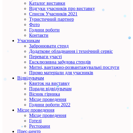
Каталог виставки
Відгуки учасників про виставку
Список Учасників 2021
Туристичний партнер
Фото
Години роботи
Контакти
Учасникам
Забронювати стенд
Додаткове обладнання і технічний сервіс
Переваги участі
Ексклюзивна забудова стендів
Митні, вантажно-розвантажувальні послуги
Промо матеріали для учасників
Відвідувачам
Квиток на виставку
Поради відвідувачам
Вісник гірника
Місце проведення
Години роботи 2022
Місце проведення
Місце проведення
Готелі
Ресторани
Прес-центр