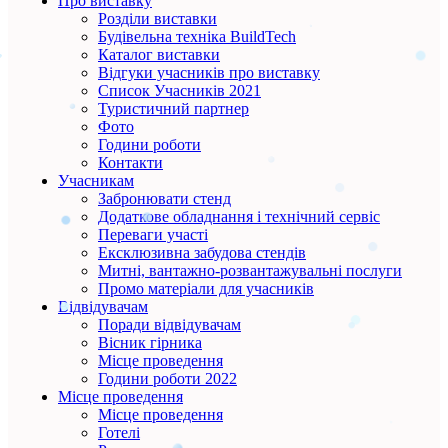
Про виставку
Розділи виставки
Будівельна техніка BuildTech
Каталог виставки
Відгуки учасників про виставку
Список Учасників 2021
Туристичний партнер
Фото
Години роботи
Контакти
Учасникам
Забронювати стенд
Додаткове обладнання і технічний сервіс
Переваги участі
Ексклюзивна забудова стендів
Митні, вантажно-розвантажувальні послуги
Промо матеріали для учасників
Відвідувачам
Поради відвідувачам
Вісник гірника
Місце проведення
Години роботи 2022
Місце проведення
Місце проведення
Готелі