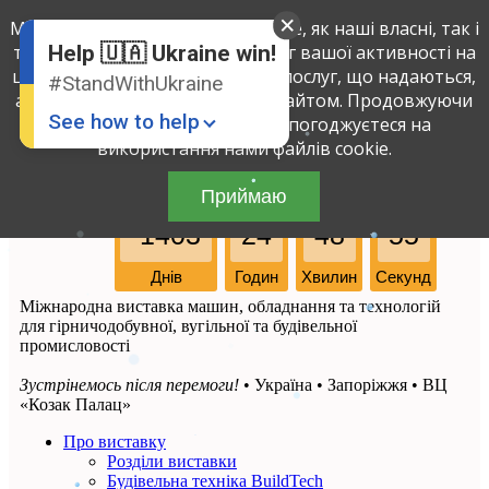
Ми використовуємо файли cookie, як наші власні, так і
Russian
Ukrainian
третіх осіб, щоб визначити обсяг вашої активності на
Help 🇺🇦 Ukraine win!
цьому сайті і поліпшити якість послуг, що надаються,
#StandWithUkraine
аналізуючи вашу взаємодію з сайтом. Продовжуючи
See how to help
використовувати сайт, ви погоджуєтеся на
використання нами файлів cookie.
Приймаю
7-ма
-1403
24
48
55
Днів
Годин
Хвилин
Секунд
Міжнародна виставка машин, обладнання та технологій
для гірничодобувної, вугільної та будівельної
Donate
💸
промисловості
Support Ukraine
❤
Зустрінемось після перемоги!
• Україна • Запоріжжя • ВЦ
«Козак Палац»
Share this widget
📌
Про виставку
Розділи виставки
Будівельна техніка BuildTech