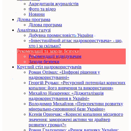
Акредитація журналістів
Фото та відео
Новини
Ділова програма
Ділова програма
Аналітика галузі
Добувна промисловість України
«Інвестиційний атлас надрокористувача» - що,
хто і за скільки?
Рекомендації та заходи безпеки
Рекомендації відвідувачам
Заходи безпеки
Круглий стіл надрокористувачів
Роман Опімах: «Цифрові рішення у
надрокористуванні»
Георгій Рудько: «Ресурсний потенціал корисних
копалин: його вивчення та використання»
Михайло Назаренко: «Діджиталізація
надрокористування в Україні»
Володимир Михайлов «Перспективи розвитку
мінерально-сировинної бази України»
Ксенія Оринчак: «Корисні копалини місцевого
значення: заморожені активи чи драйвер
розвитку громад?»
Роман Гладуненко: «Ринок вапняку України: