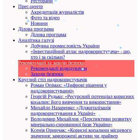
Ресторани
Прес-центр
Акредитація журналістів
Фото та відео
Новини
Ділова програма
Ділова програма
Аналітика галузі
Добувна промисловість України
«Інвестиційний атлас надрокористувача» - що,
хто і за скільки?
Рекомендації та заходи безпеки
Рекомендації відвідувачам
Заходи безпеки
Круглий стіл надрокористувачів
Роман Опімах: «Цифрові рішення у
надрокористуванні»
Георгій Рудько: «Ресурсний потенціал корисних
копалин: його вивчення та використання»
Михайло Назаренко: «Діджиталізація
надрокористування в Україні»
Володимир Михайлов «Перспективи розвитку
мінерально-сировинної бази України»
Ксенія Оринчак: «Корисні копалини місцевого
значення: заморожені активи чи драйвер