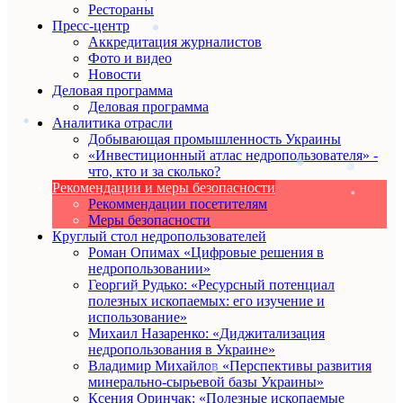
Рестораны
Пресс-центр
Аккредитация журналистов
Фото и видео
Новости
Деловая программа
Деловая программа
Аналитика отрасли
Добывающая промышленность Украины
«Инвестиционный атлас недропользователя» -
что, кто и за сколько?
Рекомендации и меры безопасности
Рекоммендации посетителям
Меры безопасности
Круглый стол недропользователей
Роман Опимах «Цифровые решения в
недропользовании»
Георгий Рудько: «Ресурсный потенциал
полезных ископаемых: его изучение и
использование»
Михаил Назаренко: «Диджитализация
недропользования в Украине»
Владимир Михайлов «Перспективы развития
минерально-сырьевой базы Украины»
Ксения Оринчак: «Полезные ископаемые