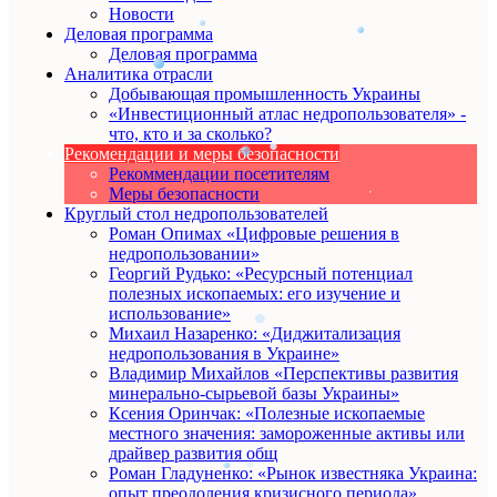
Новости
Деловая программа
Деловая программа
Аналитика отрасли
Добывающая промышленность Украины
«Инвестиционный атлас недропользователя» -
что, кто и за сколько?
Рекомендации и меры безопасности
Рекоммендации посетителям
Меры безопасности
Круглый стол недропользователей
Роман Опимах «Цифровые решения в
недропользовании»
Георгий Рудько: «Ресурсный потенциал
полезных ископаемых: его изучение и
использование»
Михаил Назаренко: «Диджитализация
недропользования в Украине»
Владимир Михайлов «Перспективы развития
минерально-сырьевой базы Украины»
Ксения Оринчак: «Полезные ископаемые
местного значения: замороженные активы или
драйвер развития общ
Роман Гладуненко: «Рынок известняка Украина:
опыт преодоления кризисного периода»