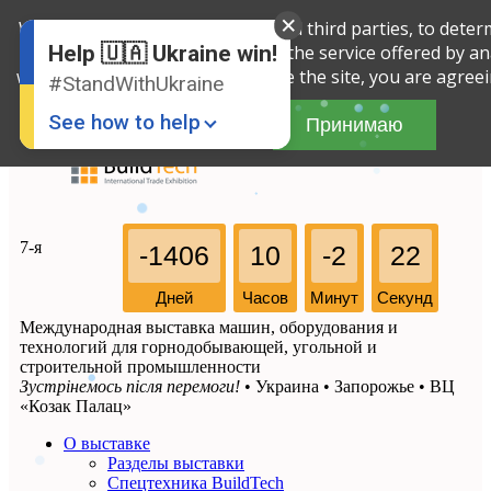
We use cookies, both our own and third parties, to dete
English
Russian
activity on this site and improve the service offered by a
Help 🇺🇦 Ukraine win!
Ukrainian
with the site. By continuing to use the site, you are agree
#StandWithUkraine
See how to help
Принимаю
7-я
-1406
10
-2
22
Дней
Часов
Минут
Секунд
Международная выставка машин, оборудования и
Donate
💸
технологий для горнодобывающей, угольной и
строительной промышленности
Support Ukraine
❤
Зустрінемось після перемоги!
• Украина • Запорожье • ВЦ
«Козак Палац»
Share this widget
📌
О выставке
Разделы выставки
Спецтехника BuildTech