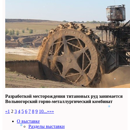
Разработкой месторождения титановых руд занимается
Вольногорский горно-металлургический комбинат
«
1
2
3
4
5
6
7
8
9
10
...
»
»»
О выставке
Разделы выставки