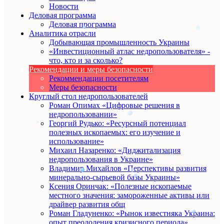
Новости
Деловая программа
Деловая программа
Аналитика отрасли
Добывающая промышленность Украины
«Инвестиционный атлас недропользователя» -
что, кто и за сколько?
Рекомендации и меры безопасности
Рекоммендации посетителям
Меры безопасности
Круглый стол недропользователей
Роман Опимах «Цифровые решения в
недропользовании»
Георгий Рудько: «Ресурсный потенциал
полезных ископаемых: его изучение и
использование»
Михаил Назаренко: «Диджитализация
недропользования в Украине»
Владимир Михайлов «Перспективы развития
минерально-сырьевой базы Украины»
Ксения Оринчак: «Полезные ископаемые
местного значения: замороженные активы или
драйвер развития общ
Роман Гладуненко: «Рынок известняка Украина:
опыт преодоления кризисного периода»