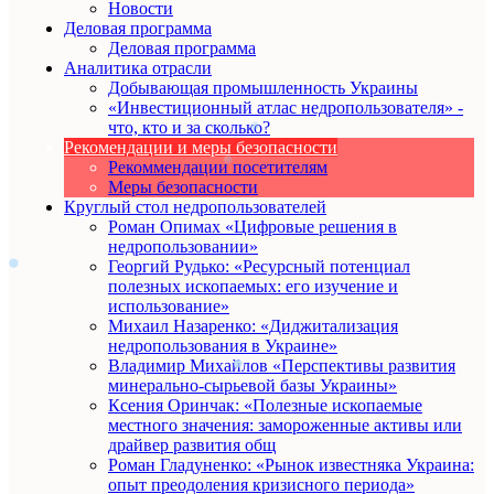
Новости
Деловая программа
Деловая программа
Аналитика отрасли
Добывающая промышленность Украины
«Инвестиционный атлас недропользователя» -
что, кто и за сколько?
Рекомендации и меры безопасности
Рекоммендации посетителям
Меры безопасности
Круглый стол недропользователей
Роман Опимах «Цифровые решения в
недропользовании»
Георгий Рудько: «Ресурсный потенциал
полезных ископаемых: его изучение и
использование»
Михаил Назаренко: «Диджитализация
недропользования в Украине»
Владимир Михайлов «Перспективы развития
минерально-сырьевой базы Украины»
Ксения Оринчак: «Полезные ископаемые
местного значения: замороженные активы или
драйвер развития общ
Роман Гладуненко: «Рынок известняка Украина:
опыт преодоления кризисного периода»