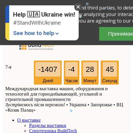
We use cookies, both our own and third parties, to dete
English
Russian
and improve the service offered by analyzing your interact
Help 🇺🇦 Ukraine win!
Ukrainian
you are agreeing to our 
#StandWithUkraine
See how to help
Принима
7-я
-1407
-4
28
45
Дней
Часов
Минут
Секунд
Международная выставка машин, оборудования и
Donate
💸
технологий для горнодобывающей, угольной и
строительной промышленности
Support Ukraine
❤
Зустрінемось після перемоги!
• Украина • Запорожье • ВЦ
«Козак Палац»
Share this widget
📌
О выставке
Разделы выставки
Спецтехника BuildTech