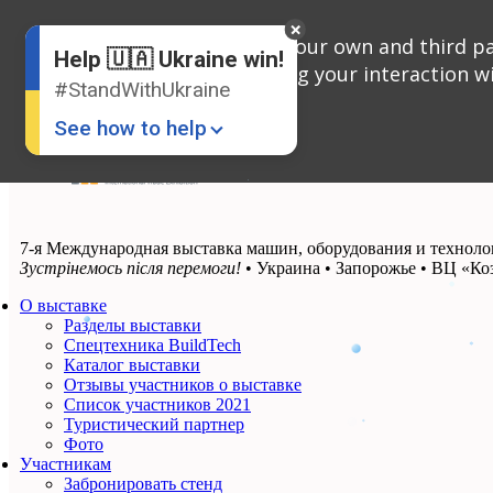
English
We use cookies, both our own and third par
Russian
Help 🇺🇦 Ukraine win!
Ukrainian
analyzing your interaction wi
#StandWithUkraine
See how to help
7-я Международная выставка машин, оборудования и технол
Зустрінемось після перемоги!
• Украина • Запорожье • ВЦ «Ко
О выставке
Разделы выставки
Donate
💸
Спецтехника BuildTech
Каталог выставки
Support Ukraine
❤
Отзывы участников о выставке
Список участников 2021
Туристический партнер
Share this widget
📌
Фото
Участникам
Забронировать стенд