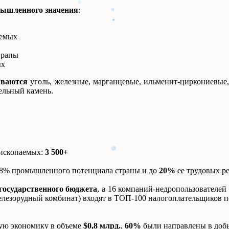
ышленного значения
:
аемых
 рапы
ых
ываются
уголь, железные, марганцевые, ильменит-циркониевые,
ельный камень.
 ископаемых:
3 500+
48% промышленного потенциала страны и до
20%
ее трудовых ре
государственного бюджета
, а 16 компаний-недропользовател
езорудный комбинат) входят в ТОП-100 налогоплательщиков по
кую экономику в объеме
$0,8 млрд.
,
60%
были направлены в доб