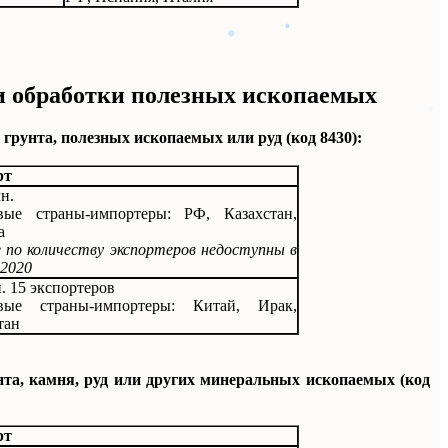
и обработки полезных ископаемых
рунта, полезных ископаемых или руд (код 8430):
рт
н.
вые страны-импортеры: РФ, Казахстан,
а
 по количеству экспортеров недоступны в
 2020
н. 15 экспортеров
вые страны-импортеры: Китай, Ирак,
тан
та, камня, руд или других минеральных ископаемых (код
рт