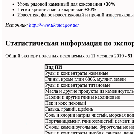
Уголь рядовой каменный для коксования
+30%
Пески кремнистые и кварцевые
+30%
Известняк, флюс известняковый и прочий известняков
Источник:
http://www.ukrstat.gov.ua/
Статистическая информация по экспо
Общий экспорт полезных ископаемых за 11 месяцев 2019 -
51
Вид ПИ
Руды и концентраты железные
Глины, кроме глин 6806, муллит, земли
Руды и концентраты титановые
Масла и другие продукты из каменноугол
Каолин и другие глины каолиновые
Пек и кокс пековый
Галька, гравий, щебень
Соль и хлорид натрия чистый, морская вод
Портландцемент, глиноземистый цемент, 
Смолы каменноугольные, буроугольные и
Руды и концентраты ниобия, тантала, ван