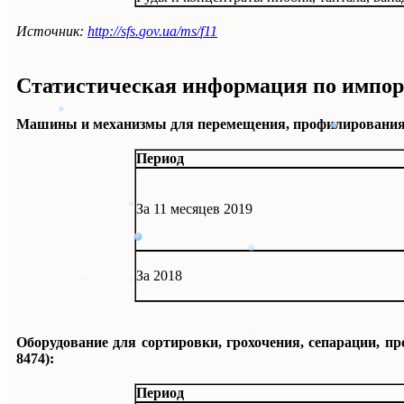
Источник:
http
://
sfs
.
gov
.
ua
/
ms
/
f
11
Статистическая информация по импорт
Машины и механизмы для перемещения, профилирования, р
Период
За 11 месяцев 2019
За 2018
Оборудование для сортировки, грохочения, сепарации, 
8474):
Период