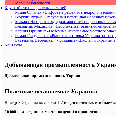
Меры безопасности
Круглый стол недропользователей
Роман Опимах «Цифровые решения в недропользовани
Георгий Рудько: «Ресурсный потенциал полезных ископ
Михаил Назаренко: «Диджитализация недропользования
Владимир Михайлов «Перспективы развития минеральн
Ксения Оринчак: «Полезные ископаемые местного знач
Роман Гладуненко: «Рынок известняка Украина: опыт п
Екатерина Весельская: «Создание« Школы горного дела
Контакты
Добывающая промышленность Украи
Добывающая промышленность Украины
Полезные ископаемые Украины
В недрах Украины выявлено
117 видов полезных ископаемы
20 000+ разведанных месторождений и проявлений