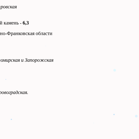
тровская
й камень -
6,3
ано-Франковская области
омирская и Запорожская
ровоградская.