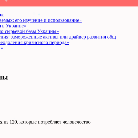
и»
аемых: его изучение и использование»
 в Украине»
о-сырьевой базы Украины»
ения: замороженные активы или драйвер развития общ
реодоления кризисного периода»
 »
ны
х
из 120, которые потребляет человечество