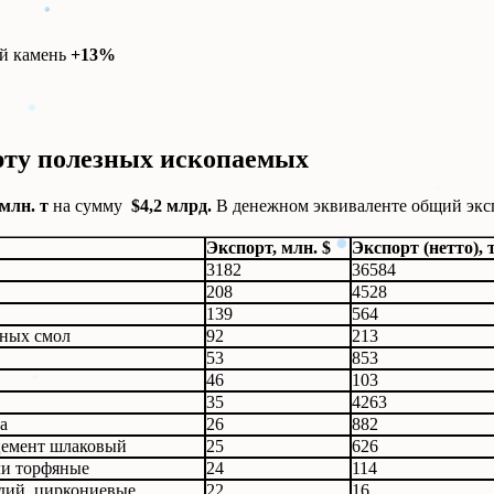
ый камень
+13%
рту полезных ископаемых
 млн. т
на сумму
$4,2 млрд.
В денежном эквиваленте общий эксп
Экспорт, млн. $
Экспорт (нетто), 
3182
36584
208
4528
139
564
ьных смол
92
213
53
853
46
103
35
4263
а
26
882
цемент шлаковый
25
626
ли торфяные
24
114
адий, циркониевые
22
16