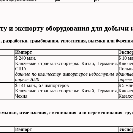
у и экспорту оборудования для добычи 
азработки, трамбования, уплотнения, выемки или бурения г
Импорт
Экспо
$ 240 млн.
$ 10 мл
Ключевые страны-экспортеры: Китай, Германия,
Ключе
США
Польш
данные по количеству импортеров недоступны в
данные
апреле 2020
апреле
$ 141 млн., 67 импортеров
$ 5 мл
Ключевые страны-экспортеры: Китай, Германия,
Ключе
Чехия
Казахс
промывки, измельчения, смешивания или перемешивания грун
Импорт
Экспо