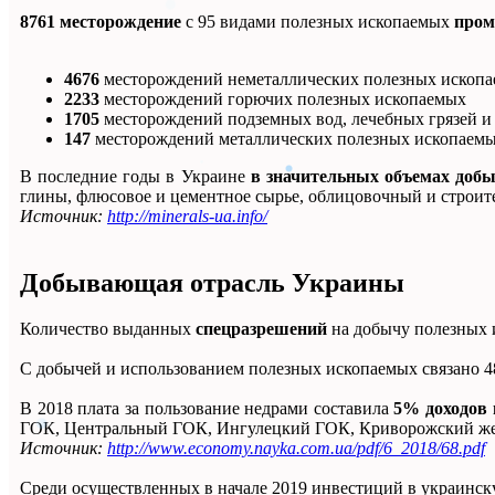
8761 месторождение
с 95 видами полезных ископаемых
пром
4676
месторождений неметаллических полезных ископ
2233
месторождений горючих полезных ископаемых
1705
месторождений подземных вод, лечебных грязей и
147
месторождений металлических полезных ископаем
В последние годы в Украине
в значительных объемах доб
глины, флюсовое и цементное сырье, облицовочный и строит
Источник:
http://minerals-ua.info/
Добывающая отрасль Украины
Количество выданных
спецразрешений
на добычу полезных
С добычей и использованием полезных ископаемых связано 
В 2018 плата за пользование недрами составила
5% доходов 
ГОК, Центральный ГОК, Ингулецкий ГОК, Криворожский жел
Источник:
http://www.economy.nayka.com.ua/pdf/6_2018/68.pdf
Среди осуществленных в начале 2019 инвестиций в украинс