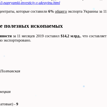
p3-napryamki-investiciy-v-ukrayinu.html
центраты, которые составили
6%
общего
экспорта Украины за 11
е полезных ископаемых
нности
за 11 месяцев 2019 составил
$14,2 млрд.
, что составляе
 экспортировано.
 Полтавская
нецкая
атовые) -
9