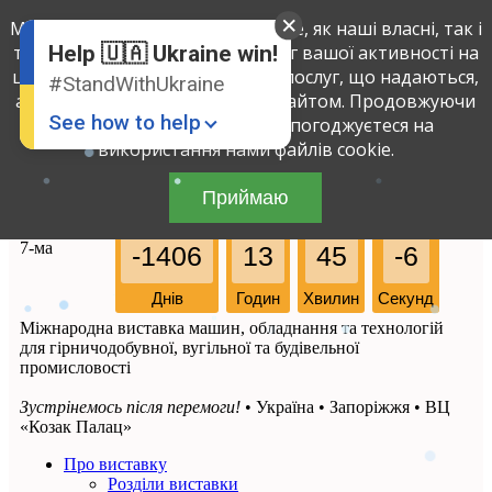
Ми використовуємо файли cookie, як наші власні, так і
English
Russian
третіх осіб, щоб визначити обсяг вашої активності на
Help 🇺🇦 Ukraine win!
Ukrainian
цьому сайті і поліпшити якість послуг, що надаються,
#StandWithUkraine
аналізуючи вашу взаємодію з сайтом. Продовжуючи
See how to help
використовувати сайт, ви погоджуєтеся на
використання нами файлів cookie.
Приймаю
7-ма
-1406
13
45
-6
Днів
Годин
Хвилин
Секунд
Міжнародна виставка машин, обладнання та технологій
Donate
💸
для гірничодобувної, вугільної та будівельної
промисловості
Support Ukraine
❤
Зустрінемось після перемоги!
• Україна • Запоріжжя • ВЦ
Share this widget
📌
«Козак Палац»
Про виставку
Розділи виставки