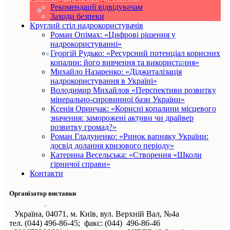
Рекомендації відвідувачам
Заходи безпеки
Круглий стіл надрокористувачів
Роман Опімах: «Цифрові рішення у
надрокористуванні»
Георгій Рудько: «Ресурсний потенціал корисних
копалин: його вивчення та використання»
Михайло Назаренко: «Діджиталізація
надрокористування в Україні»
Володимир Михайлов «Перспективи розвитку
мінерально-сировинної бази України»
Ксенія Оринчак: «Корисні копалини місцевого
значення: заморожені активи чи драйвер
розвитку громад?»
Роман Гладуненко: «Ринок вапняку України:
досвід долання кризового періоду»
Катерина Весельська: «Створення «Школи
гірничої справи»
Контакти
Організатор виставки
Україна, 04071, м. Київ, вул. Верхній Вал, №4а
тел. (044) 496-86-45; факс: (044) 496-86-46