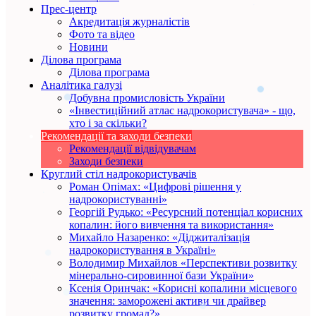
Прес-центр
Акредитація журналістів
Фото та відео
Новини
Ділова програма
Ділова програма
Аналітика галузі
Добувна промисловість України
«Інвестиційний атлас надрокористувача» - що,
хто і за скільки?
Рекомендації та заходи безпеки
Рекомендації відвідувачам
Заходи безпеки
Круглий стіл надрокористувачів
Роман Опімах: «Цифрові рішення у
надрокористуванні»
Георгій Рудько: «Ресурсний потенціал корисних
копалин: його вивчення та використання»
Михайло Назаренко: «Діджиталізація
надрокористування в Україні»
Володимир Михайлов «Перспективи розвитку
мінерально-сировинної бази України»
Ксенія Оринчак: «Корисні копалини місцевого
значення: заморожені активи чи драйвер
розвитку громад?»