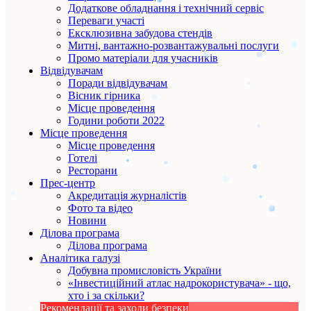
Додаткове обладнання і технічний сервіс
Переваги участі
Ексклюзивна забудова стендів
Митні, вантажно-розвантажувальні послуги
Промо матеріали для учасників
Відвідувачам
Поради відвідувачам
Вісник гірника
Місце проведення
Години роботи 2022
Місце проведення
Місце проведення
Готелі
Ресторани
Прес-центр
Акредитація журналістів
Фото та відео
Новини
Ділова програма
Ділова програма
Аналітика галузі
Добувна промисловість України
«Інвестиційний атлас надрокористувача» - що,
хто і за скільки?
Рекомендації та заходи безпеки