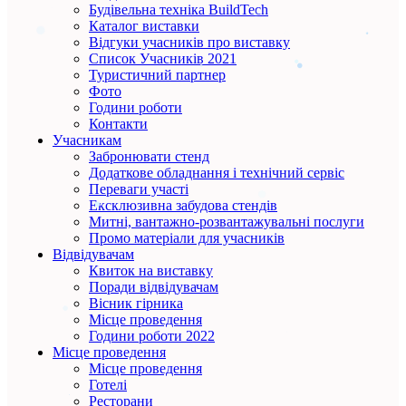
Будівельна техніка BuildTech
Каталог виставки
Відгуки учасників про виставку
Список Учасників 2021
Туристичний партнер
Фото
Години роботи
Контакти
Учасникам
Забронювати стенд
Додаткове обладнання і технічний сервіс
Переваги участі
Ексклюзивна забудова стендів
Митні, вантажно-розвантажувальні послуги
Промо матеріали для учасників
Відвідувачам
Квиток на виставку
Поради відвідувачам
Вісник гірника
Місце проведення
Години роботи 2022
Місце проведення
Місце проведення
Готелі
Ресторани