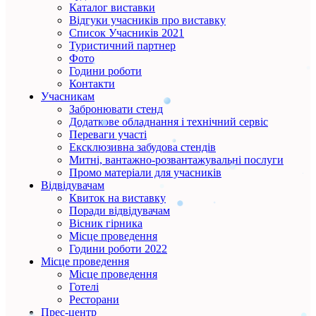
Каталог виставки
Відгуки учасників про виставку
Список Учасників 2021
Туристичний партнер
Фото
Години роботи
Контакти
Учасникам
Забронювати стенд
Додаткове обладнання і технічний сервіс
Переваги участі
Ексклюзивна забудова стендів
Митні, вантажно-розвантажувальні послуги
Промо матеріали для учасників
Відвідувачам
Квиток на виставку
Поради відвідувачам
Вісник гірника
Місце проведення
Години роботи 2022
Місце проведення
Місце проведення
Готелі
Ресторани
Прес-центр