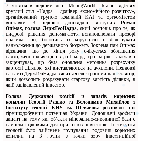
7 жовтня в перший день MiningWorld Ukraine відбувся
круглий стіл «Надра – драйвер економічного розвитку»,
організований групою компаній KAI та оргкомітетом
виставки. З першою доповіддю виступив
Роман
Опімах
,
голова ДержГеоНадра
, який розповів про те, як
цифрові рішення допомагають встановлювати прозорі
правила гри, боротись із корупцією і збільшувати
надходження до державного бюджету. Зокрема пан Опімах
відзначив, що до кінця року очікується збільшення
надходжень від аукціонів до 1 млрд. грн. за рік. Також він
закцентував, що була оновлена методика розрахунку
вартості ділянок, які виставляються на аукціони. Невдовзі
на сайті ДержГеоНадра з'явиться електронний калькулятор,
який дозволить розрахувати стартову вартість ділянки, в
якій зацікавлений інвестор.
Голова Державної комісії із запасів корисних
копалин
Георгій Рудько
та
Володимир Михайлов
з
Інституту геології КНУ ім. Шевченка
розповіли про
гірничодобувний потенціал України. Доповідачі зробили
акцент на тому, які об’єкти мінерально-сировинної бази є
найбільш цікавими для приватних інвесторів. Інститутом
геології було здійснене групування родовищ корисних
копалин на 3 групи з точки зору інвестиційної