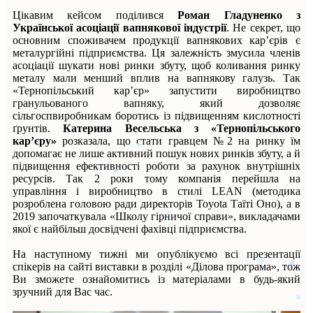
Цікавим кейсом поділився
Роман Гладуненко з
Української асоціації вапнякової індустрії
. Не секрет, що
основним споживачем продукції вапнякових кар’єрів є
металургійні підприємства. Ця залежність змусила членів
асоціації шукати нові ринки збуту, щоб коливання ринку
металу мали менший вплив на вапнякову галузь. Так
«Тернопільський кар’єр» запустити виробництво
гранульованого вапняку, який дозволяє
сільгоспвиробникам боротись із підвищенням кислотності
ґрунтів.
Катерина Весельська з «Тернопільського
кар’єру»
розказала, що стати гравцем №2 на ринку їм
допомагає не лише активний пошук нових ринків збуту, а й
підвищення ефективності роботи за рахунок внутрішніх
ресурсів. Так 2 роки тому компанія перейшла на
управління і виробництво в стилі LEAN (методика
розроблена головою ради директорів Toyota Таїті Оно), а в
2019 започаткувала «Школу гірничої справи», викладачами
якої є найбільш досвідчені фахівці підприємства.
На наступному тижні ми опублікуємо всі презентації
спікерів на сайті виставки в розділі «Ділова програма», тож
Ви зможете ознайомитись із матеріалами в будь-який
зручний для Вас час.