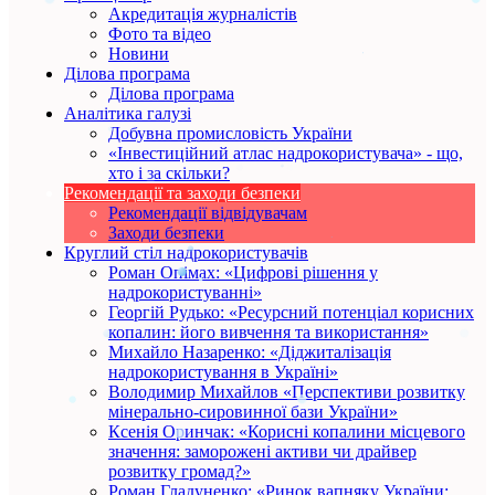
Акредитація журналістів
Фото та відео
Новини
Ділова програма
Ділова програма
Аналітика галузі
Добувна промисловість України
«Інвестиційний атлас надрокористувача» - що,
хто і за скільки?
Рекомендації та заходи безпеки
Рекомендації відвідувачам
Заходи безпеки
Круглий стіл надрокористувачів
Роман Опімах: «Цифрові рішення у
надрокористуванні»
Георгій Рудько: «Ресурсний потенціал корисних
копалин: його вивчення та використання»
Михайло Назаренко: «Діджиталізація
надрокористування в Україні»
Володимир Михайлов «Перспективи розвитку
мінерально-сировинної бази України»
Ксенія Оринчак: «Корисні копалини місцевого
значення: заморожені активи чи драйвер
розвитку громад?»
Роман Гладуненко: «Ринок вапняку України: