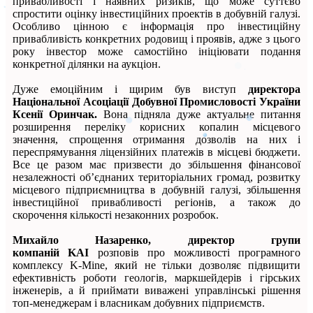
привабливості і наявних ризиків, що може суттєво
спростити оцінку інвестиційних проектів в добувній галузі.
Особливо цінною є інформація про інвестиційну
привабливість конкретних родовищ і проявів, адже з цього
року інвестор може самостійно ініціювати подання
конкретної ділянки на аукціон.
Дуже емоційним і щирим був виступ
директора
Національної Асоціації Добувної Промисловості України
Ксенії Оринчак.
Вона підняла дуже актуальне питання
розширення переліку корисних копалин місцевого
значення, спрощення отримання дозволів на них і
переспрямування ліцензійних платежів в місцеві бюджети.
Все це разом має призвести до збільшення фінансової
незалежності об’єднаних територіальних громад, розвитку
місцевого підприємництва в добувній галузі, збільшення
інвестиційної привабливості регіонів, а також до
скорочення кількості незаконних розробок.
Михайло Назаренко, директор групи
компаній
KAI
розповів про можливості програмного
комплексу K-Mine, який не тільки дозволяє підвищити
ефективність роботи геологів, маркшейдерів і гірських
інженерів, а й приймати виважені управлінські рішення
топ-менеджерам і власникам добувних підприємств.