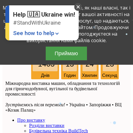
Ми використовуємо файли cookie, як наші власні, так і
Russian
Ukrainian
третіх осіб, щоб визначити обсяг вашої активності на
Help 🇺🇦 Ukraine win!
цьому сайті і поліпшити якість послуг, що надаються,
#StandWithUkraine
аналізуючи вашу взаємодію з сайтом. Продовжуючи
See how to help
використовувати сайт, ви погоджуєтеся на
використання нами файлів cookie.
Приймаю
7-ма
-1403
13
24
23
Днів
Годин
Хвилин
Секунд
Міжнародна виставка машин, обладнання та технологій
для гірничодобувної, вугільної та будівельної
Donate
💸
промисловості
Support Ukraine
❤
Зустрінемось після перемоги!
• Україна • Запоріжжя • ВЦ
«Козак Палац»
Share this widget
📌
Про виставку
Розділи виставки
Будівельна техніка BuildTech