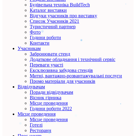
Будівельна техніка BuildTech
Каталог виставки
Відгуки учасників про виставку
Список Учасників 2021
Туристичний партнер
Фото
Години роботи
Контакти
Учасникам
Забронювати стенд
Додаткове обладнання і технічний сервіс
Переваги участі
Ексклюзивна забудова стендів
Митні, вантажно-розвантажувальні послуги
Промо матеріали для учасників
Відвідувачам
Поради відвідувачам
Вісник гірника
Місце проведення
Години роботи 2022
Місце проведення
Місце проведення
Готелі
Ресторани
Прес-центр