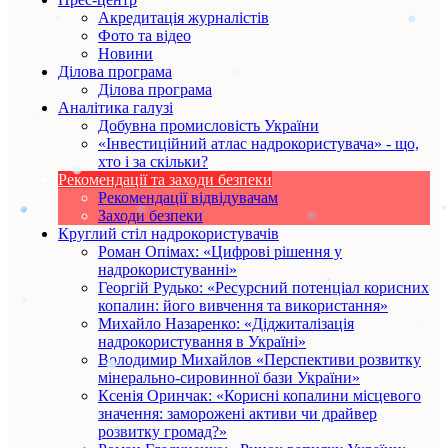
Акредитація журналістів
Фото та відео
Новини
Ділова програма
Ділова програма
Аналітика галузі
Добувна промисловість України
«Інвестиційний атлас надрокористувача» - що,
хто і за скільки?
Рекомендації та заходи безпеки
Рекомендації відвідувачам
Заходи безпеки
Круглий стіл надрокористувачів
Роман Опімах: «Цифрові рішення у
надрокористуванні»
Георгій Рудько: «Ресурсний потенціал корисних
копалин: його вивчення та використання»
Михайло Назаренко: «Діджиталізація
надрокористування в Україні»
Володимир Михайлов «Перспективи розвитку
мінерально-сировинної бази України»
Ксенія Оринчак: «Корисні копалини місцевого
значення: заморожені активи чи драйвер
розвитку громад?»