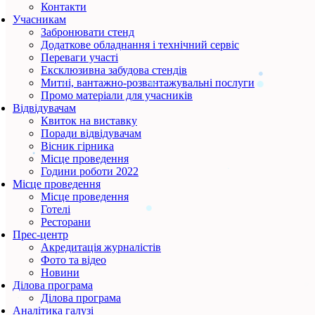
Контакти
Учасникам
Забронювати стенд
Додаткове обладнання і технічний сервіс
Переваги участі
Ексклюзивна забудова стендів
Митні, вантажно-розвантажувальні послуги
Промо матеріали для учасників
Відвідувачам
Квиток на виставку
Поради відвідувачам
Вісник гірника
Місце проведення
Години роботи 2022
Місце проведення
Місце проведення
Готелі
Ресторани
Прес-центр
Акредитація журналістів
Фото та відео
Новини
Ділова програма
Ділова програма
Аналітика галузі