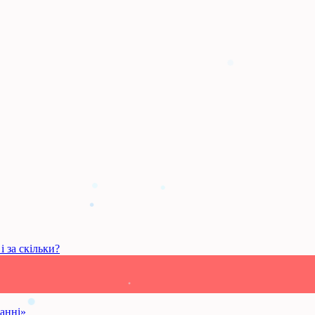
і за скільки?
анні»