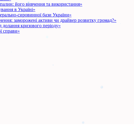
опалин: його вивчення та використання»
вання в Україні»
рально-сировинної бази України»
чення: заморожені активи чи драйвер розвитку громад?»
д долання кризового періоду»
ї справи»