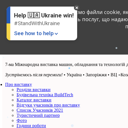
English
Ми використовуємо файли cookie, як 
Russian
Help 🇺🇦 Ukraine win!
Ukrainian
поліпшити якість послуг, що нада
#StandWithUkraine
п
See how to help
7-ма Міжнародна виставка машин, обладнання та технологій дл
Зустрінемось після перемоги!
• Україна • Запоріжжя • ВЦ «Ко
Про виставку
Donate
💸
Розділи виставки
Будівельна техніка BuildTech
Support Ukraine
❤
Каталог виставки
Відгуки учасників про виставку
Список Учасників 2021
Share this widget
📌
Туристичний партнер
Фото
Години роботи