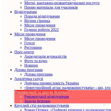
Митні, вантажно-розвантажувальні послуги
Промо матеріали для учасників
Відвідувачам
Поради відвідувачам
Вісник гірника
Місце проведення
Години роботи 2022
Місце проведення
Місце проведення
Готелі
Ресторани
Прес-центр
Акредитація журналістів
Фото та відео
Новини
Ділова програма
Ділова програма
Аналітика галузі
Добувна промисловість України
«Інвестиційний атлас надрокористувача» - що, хто 
Рекомендації та заходи безпеки
Рекомендації відвідувачам
Заходи безпеки
Круглий стіл надрокористувачів
Роман Опімах: «Цифрові рішення у надрокористув