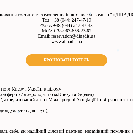
онювання гостини та замовлення інших послуг компанії «ДІНАДІС
Тел: +38 (044) 247-47-19
Факс: +38 (044) 247-47-33
Моб: + 38-067-656-27-67
Email:
reservation@dinadis.ua
www.dinadis.ua
БРОНЮВАТИ ГОТЕЛЬ
по м.Києву і Україні в цілому.
нсфери з / в аеропорт, по м.Києву та Україні).
анії, акредитований агент Міжнародної Асоціації Повітряного тран
ивідуально і для груп);
а себе, як надійний діловий партнер, незамінний помічник в ор