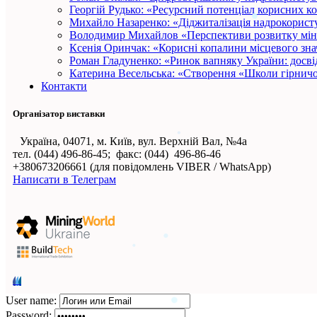
Георгій Рудько: «Ресурсний потенціал корисних к
Михайло Назаренко: «Діджиталізація надрокористу
Володимир Михайлов «Перспективи розвитку міне
Ксенія Оринчак: «Корисні копалини місцевого зна
Роман Гладуненко: «Ринок вапняку України: досві
Катерина Весельська: «Створення «Школи гірничо
Контакти
Організатор виставки
Україна, 04071, м. Київ, вул. Верхній Вал, №4а
тел. (044) 496-86-45; факс: (044) 496-86-46
+380673206661 (для повідомлень VIBER / WhatsApp)
Написати в Телеграм
User name:
Password: