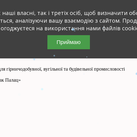
наші власні, так і третіх осіб, щоб визначити обс
ються, аналізуючи вашу взаємодію з сайтом. Про
огоджуєтеся на використання нами файлів cooki
Приймаю
я гірничодобувної, вугільної та будівельної промисловості
зак Палац»