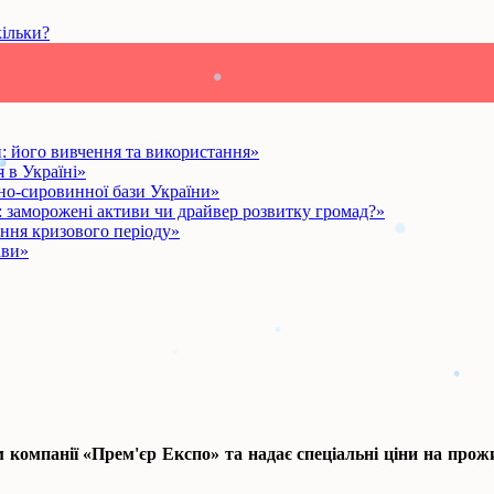
кільки?
: його вивчення та використання»
 в Україні»
о-сировинної бази України»
: заморожені активи чи драйвер розвитку громад?»
ання кризового періоду»
ави»
мпанії «Прем'єр Експо» та надає спеціальні ціни на прожив