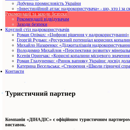
Добувна промисловість України
«Інвестиційний атлас надрокористувача» - що, хто і за с
Рекомендації та заходи безпеки
Рекомендації відвідувачам
Заходи безпеки
Круглий стіл надрокористувачів
Роман Опімах: «Цифрові рішення у надрокористуванні»
Георгій Рудько: «Ресурсний потенціал корисних копалин
Михайло Назаренко: «Діджиталізація надрокористування
Володимир Михайлов «Перспективи розвитку мінеральн
Ксенія Оринчак: «Корисні копалини місцевого значення
Роман Гладуненко: «Ринок вапняку України: досвід дол
Катерина Весельська: «Створення «Школи гірничої спр
Контакти
Туристичний партнер
Компанія «ДІНАДІС» є офіційним туристичним партнером ко
виставок.