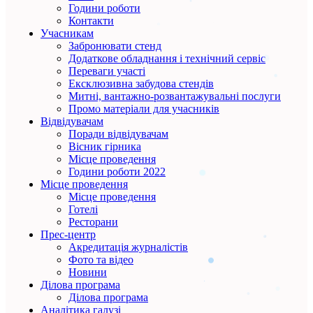
Години роботи
Контакти
Учасникам
Забронювати стенд
Додаткове обладнання і технічний сервіс
Переваги участі
Ексклюзивна забудова стендів
Митні, вантажно-розвантажувальні послуги
Промо матеріали для учасників
Відвідувачам
Поради відвідувачам
Вісник гірника
Місце проведення
Години роботи 2022
Місце проведення
Місце проведення
Готелі
Ресторани
Прес-центр
Акредитація журналістів
Фото та відео
Новини
Ділова програма
Ділова програма
Аналітика галузі