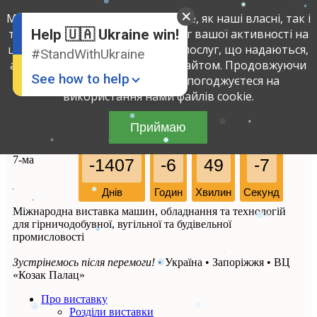
Ми використовуємо файли cookie, як наші власні, так і
English
Russian
третіх осіб, щоб визначити обсяг вашої активності на
Help 🇺🇦 Ukraine win!
Ukrainian
цьому сайті і поліпшити якість послуг, що надаються,
#StandWithUkraine
аналізуючи вашу взаємодію з сайтом. Продовжуючи
See how to help
використовувати сайт, ви погоджуєтеся на
використання нами файлів cookie.
Приймаю
7-ма
-1407
-6
49
-7
Днів
Годин
Хвилин
Секунд
Міжнародна виставка машин, обладнання та технологій
Donate
💸
для гірничодобувної, вугільної та будівельної
промисловості
Support Ukraine
❤
Зустрінемось після перемоги!
• Україна • Запоріжжя • ВЦ
Share this widget
📌
«Козак Палац»
Про виставку
Розділи виставки