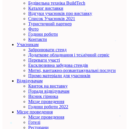
Будівельна техніка BuildTech
Каталог виставки
Відгуки учасників про виставку
Список Учасників 2021
Туристичний партнер
Фото
Години роботи
Контакти
Учасникам
Забронювати стенд
Додаткове обладнання і технічний сервіс
Переваги участі
Ексклюзивна забудова стендів
Митні, вантажно-розвантажувальні послуги
Промо матеріали для учасників
Відвідувачам
Квиток на виставку
Поради відвідувачам
Вісник гірника
Місце проведення
Години роботи 2022
Місце проведення
Місце проведення
Готелі
Ресторани