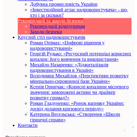
Добувна промисловість України
«Інвестиційний атлас надрокористувача» - що,
хто і за скільки?
Рекомендації та заходи безпеки
Рекомендації відвідувачам
Заходи безпеки
Круглий стіл надрокористувачів
Роман Опімах: «Цифрові рішення у
надрокористуванні»
Георгій Рудько: «Ресурсний потенціал корисних
копалин: його вивчення та використання»
Михайло Назаренко: «Діджиталізація
надрокористування в Україні»
Володимир Михайлов «Перспективи розвитку
мінерально-сировинної бази України»
Ксенія Оринчак: «Корисні копалини місцевого
значення: заморожені активи чи драйвер
розвитку громад?»
Роман Гладуненко: «Ринок вапняку України:
досвід долання кризового періоду»
Катерина Весельська: «Створення «Школи
гірничої справи»
Контакти