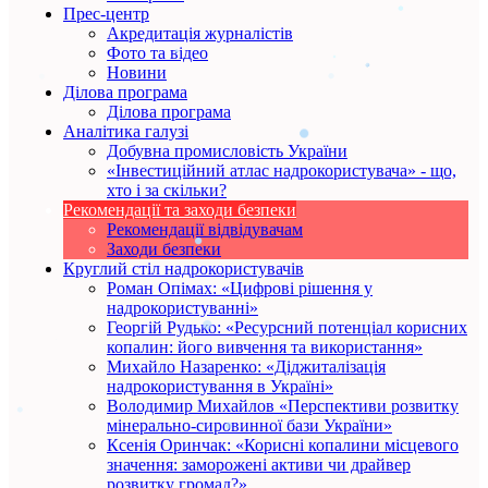
Прес-центр
Акредитація журналістів
Фото та відео
Новини
Ділова програма
Ділова програма
Аналітика галузі
Добувна промисловість України
«Інвестиційний атлас надрокористувача» - що,
хто і за скільки?
Рекомендації та заходи безпеки
Рекомендації відвідувачам
Заходи безпеки
Круглий стіл надрокористувачів
Роман Опімах: «Цифрові рішення у
надрокористуванні»
Георгій Рудько: «Ресурсний потенціал корисних
копалин: його вивчення та використання»
Михайло Назаренко: «Діджиталізація
надрокористування в Україні»
Володимир Михайлов «Перспективи розвитку
мінерально-сировинної бази України»
Ксенія Оринчак: «Корисні копалини місцевого
значення: заморожені активи чи драйвер
розвитку громад?»