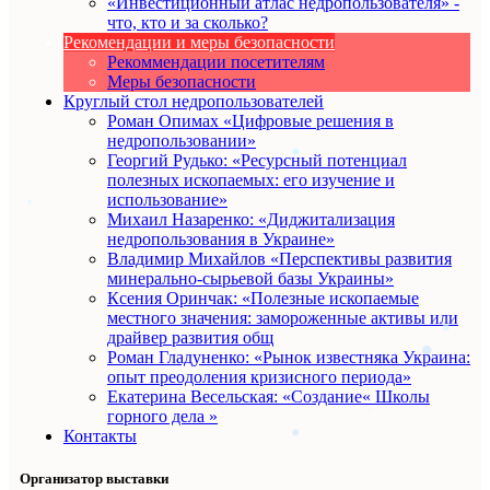
«Инвестиционный атлас недропользователя» -
что, кто и за сколько?
Рекомендации и меры безопасности
Рекоммендации посетителям
Меры безопасности
Круглый стол недропользователей
Роман Опимах «Цифровые решения в
недропользовании»
Георгий Рудько: «Ресурсный потенциал
полезных ископаемых: его изучение и
использование»
Михаил Назаренко: «Диджитализация
недропользования в Украине»
Владимир Михайлов «Перспективы развития
минерально-сырьевой базы Украины»
Ксения Оринчак: «Полезные ископаемые
местного значения: замороженные активы или
драйвер развития общ
Роман Гладуненко: «Рынок известняка Украина:
опыт преодоления кризисного периода»
Екатерина Весельская: «Создание« Школы
горного дела »
Контакты
Организатор выставки