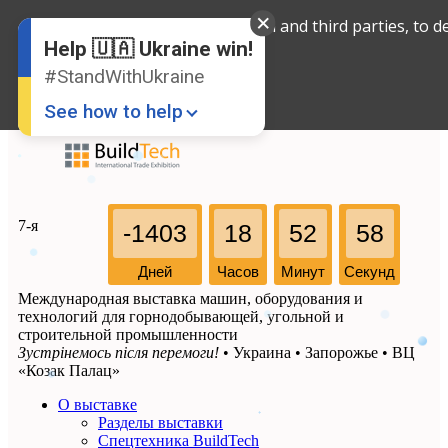
We use cookies, both our own and third parties, to de
English
Russian
Help 🇺🇦 Ukraine win!
Ukrainian
#StandWithUkraine
See how to help
7-я
-1403
18
52
58
Дней
Часов
Минут
Секунд
Международная выставка машин, оборудования и
Donate
💸
технологий для горнодобывающей, угольной и
строительной промышленности
Support Ukraine
❤
Зустрінемось після перемоги!
• Украина • Запорожье • ВЦ
«Козак Палац»
Share this widget
📌
О выставке
Разделы выставки
Спецтехника BuildTech