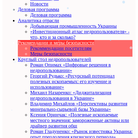
Новости
Деловая программа
Деловая программа
Аналитика отрасли
Добывающая промышленность Украины
«Инвестиционный атлас недропользователя» -
что, кто и за сколько?
Рекомендации и меры безопасности
Рекоммендации посетителям
Меры безопасности
Круглый стол недропользователей
Роман Опимах «Цифровые решения в
недропользовании»
Георгий Рудько: «Ресурсный потенциал
полезных ископаемых: его изучение и
использование»
Михаил Назаренко: «Диджитализация
недропользования в Украине»
Владимир Михайлов «Перспективы развития
минерально-сырьевой базы Украины»
Ксения Оринчак: «Полезные ископаемые
местного значения: замороженные активы или
драйвер развития общ
Роман Гладуненко: «Рынок известняка Украина:
опыт преодоления кризисного периода»