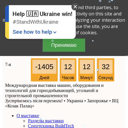
We use cookies, both our own and third parties, to
English
Russian
determine the amount of your activity on this site and
Help 🇺🇦 Ukraine win!
Ukrainian
improve the service offered by analyzing your interaction
#StandWithUkraine
with the site. By continuing to use the site, you are
See how to help
agreeing to our use of cookies.
Принимаю
7-я
-1405
12
12
32
Дней
Часов
Минут
Секунд
Международная выставка машин, оборудования и
Donate
💸
технологий для горнодобывающей, угольной и
строительной промышленности
Support Ukraine
❤
Зустрінемось після перемоги!
• Украина • Запорожье • ВЦ
«Козак Палац»
Share this widget
📌
О выставке
Разделы выставки
Спецтехника BuildTech