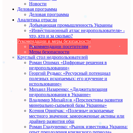
Новости
Деловая программа
Деловая программа
Аналитика отрасли
Добывающая промышленность Украины
«Инвестиционный атлас недропользователя» -
что, кто и за сколько?
Рекомендации и меры безопасности
Рекоммендации посетителям
Меры безопасности
Круглый стол недропользователей
Роман Опимах «Цифровые решения в
недропользовании»
Георгий Рудько: «Ресурсный потенциал
полезных ископаемых: его изучение и
использование»
Михаил Назаренко: «Диджитализация
недропользования в Украине»
Владимир Михайлов «Перспективы развития
минерально-сырьевой базы Украины»
Ксения Оринчак: «Полезные ископаемые
местного значения: замороженные активы или
драйвер развития общ
Роман Гладуненко: «Рынок известняка Украина:
опыт преодоления кризисного периода»