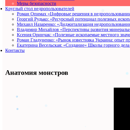
Меры безопасности
Круглый стол недропользователей
Роман Опимах «Цифровые решения в недропользовани
Георгий Рудько: «Ресурсный потенциал полезных ископ
Михаил Назаренко: «Диджитализация недропользования
Владимир Михайлов «Перспективы развития минеральн
Ксения Оринчак: «Полезные ископаемые местного знач
Роман Гладуненко: «Рынок известняка Украина: опыт п
Екатерина Весельская: «Создание« Школы горного дела
Контакты
Анатомия монстров