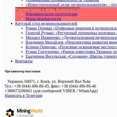
«Инвестиционный атлас недропользователя» - что, 
Рекомендации и меры безопасности
Рекоммендации посетителям
Меры безопасности
Круглый стол недропользователей
Роман Опимах «Цифровые решения в недропольз
Георгий Рудько: «Ресурсный потенциал полезных 
Михаил Назаренко: «Диджитализация недропольз
Владимир Михайлов «Перспективы развития мин
Ксения Оринчак: «Полезные ископаемые местного
Роман Гладуненко: «Рынок известняка Украина: о
Екатерина Весельская: «Создание« Школы горного
Контакты
Организатор выставки
Украина, 04071, г. Киев, ул. Верхний Вал №4а
Тел.: +38 (044) 496-86-45, факс: +38 (044) 496-86-46
+380673206661 (для сообщений VIBER / WhatsApp)
Написать в Телеграм