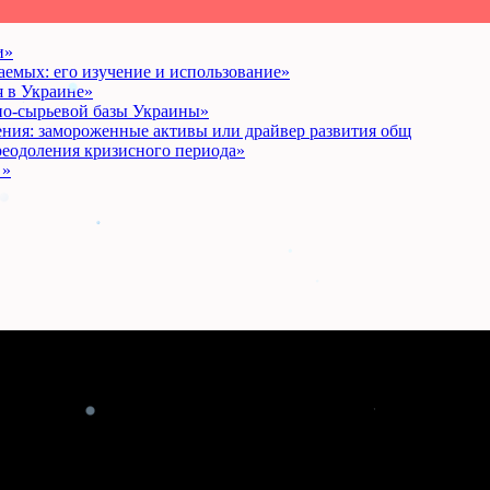
и»
аемых: его изучение и использование»
 в Украине»
о-сырьевой базы Украины»
ения: замороженные активы или драйвер развития общ
реодоления кризисного периода»
 »