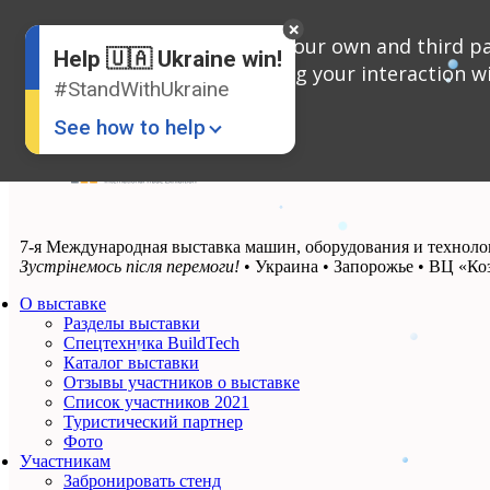
English
We use cookies, both our own and third par
Russian
Help 🇺🇦 Ukraine win!
Ukrainian
analyzing your interaction wi
#StandWithUkraine
See how to help
7-я Международная выставка машин, оборудования и технол
Зустрінемось після перемоги!
• Украина • Запорожье • ВЦ «Ко
О выставке
Разделы выставки
Donate
💸
Спецтехника BuildTech
Каталог выставки
Support Ukraine
❤
Отзывы участников о выставке
Список участников 2021
Туристический партнер
Share this widget
📌
Фото
Участникам
Забронировать стенд