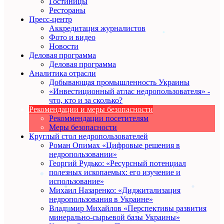
Гостиницы
Рестораны
Пресс-центр
Аккредитация журналистов
Фото и видео
Новости
Деловая программа
Деловая программа
Аналитика отрасли
Добывающая промышленность Украины
«Инвестиционный атлас недропользователя» -
что, кто и за сколько?
Рекомендации и меры безопасности
Рекоммендации посетителям
Меры безопасности
Круглый стол недропользователей
Роман Опимах «Цифровые решения в
недропользовании»
Георгий Рудько: «Ресурсный потенциал
полезных ископаемых: его изучение и
использование»
Михаил Назаренко: «Диджитализация
недропользования в Украине»
Владимир Михайлов «Перспективы развития
минерально-сырьевой базы Украины»