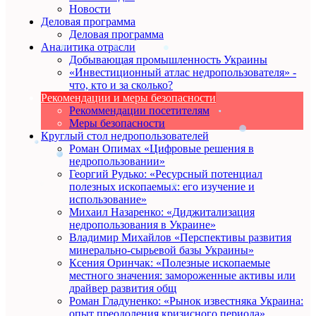
Новости
Деловая программа
Деловая программа
Аналитика отрасли
Добывающая промышленность Украины
«Инвестиционный атлас недропользователя» -
что, кто и за сколько?
Рекомендации и меры безопасности
Рекоммендации посетителям
Меры безопасности
Круглый стол недропользователей
Роман Опимах «Цифровые решения в
недропользовании»
Георгий Рудько: «Ресурсный потенциал
полезных ископаемых: его изучение и
использование»
Михаил Назаренко: «Диджитализация
недропользования в Украине»
Владимир Михайлов «Перспективы развития
минерально-сырьевой базы Украины»
Ксения Оринчак: «Полезные ископаемые
местного значения: замороженные активы или
драйвер развития общ
Роман Гладуненко: «Рынок известняка Украина:
опыт преодоления кризисного периода»