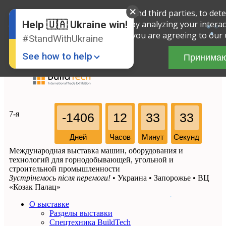
We use cookies, both our own and third parties, to dete
English
Russian
and improve the service offered by analyzing your interact
Help 🇺🇦 Ukraine win!
Ukrainian
you are agreeing to our 
#StandWithUkraine
See how to help
Принима
7-я
-1406
12
33
33
Дней
Часов
Минут
Секунд
Международная выставка машин, оборудования и
Donate
💸
технологий для горнодобывающей, угольной и
строительной промышленности
Support Ukraine
❤
Зустрінемось після перемоги!
• Украина • Запорожье • ВЦ
«Козак Палац»
Share this widget
📌
О выставке
Разделы выставки
Спецтехника BuildTech